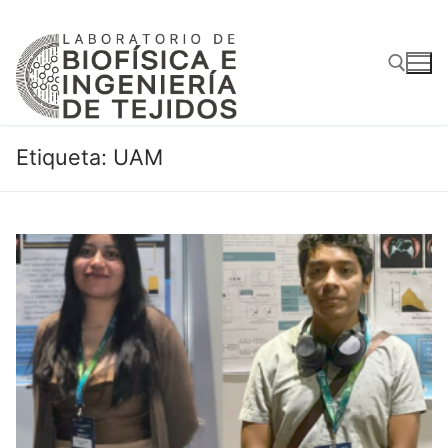
Ir
al
contenido
Buscar:
Etiqueta:
UAM