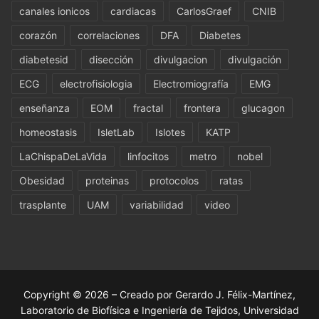
canales ionicos
cardiacas
CarlosGraef
CNIB
corazón
correlaciones
DFA
Diabetes
diabetesid
disección
divulgacion
divulgación
ECG
electrofisiologia
Electromiografía
EMG
enseñanza
EOM
fractal
frontera
glucagon
homeostasis
IsletLab
Islotes
KATP
LaChispaDeLaVida
linfocitos
metro
nobel
Obesidad
proteinas
protocolos
ratas
trasplante
UAM
variabilidad
video
Copyright © 2026 – Creado por Gerardo J. Félix-Martínez,
Laboratorio de Biofísica e Ingeniería de Tejidos, Universidad