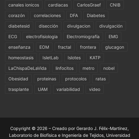
canales ionicos
cardiacas
CarlosGraef
CNIB
corazón
correlaciones
DFA
Diabetes
diabetesid
disección
divulgacion
divulgación
ECG
electrofisiologia
Electromiografía
EMG
enseñanza
EOM
fractal
frontera
glucagon
homeostasis
IsletLab
Islotes
KATP
LaChispaDeLaVida
linfocitos
metro
nobel
Obesidad
proteinas
protocolos
ratas
trasplante
UAM
variabilidad
video
Copyright © 2026 – Creado por Gerardo J. Félix-Martínez,
Laboratorio de Biofísica e Ingeniería de Tejidos, Universidad