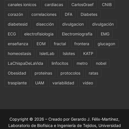
canales ionicos
cardiacas
CarlosGraef
CNIB
corazón
correlaciones
DFA
Diabetes
diabetesid
disección
divulgacion
divulgación
ECG
electrofisiologia
Electromiografía
EMG
enseñanza
EOM
fractal
frontera
glucagon
homeostasis
IsletLab
Islotes
KATP
LaChispaDeLaVida
linfocitos
metro
nobel
Obesidad
proteinas
protocolos
ratas
trasplante
UAM
variabilidad
video
Copyright © 2026 – Creado por Gerardo J. Félix-Martínez,
Laboratorio de Biofísica e Ingeniería de Tejidos, Universidad