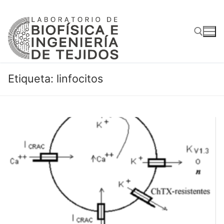
Ir
al
contenido
Buscar:
Etiqueta:
linfocitos