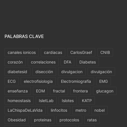
PALABRAS CLAVE
canales ionicos
cardiacas
CarlosGraef
CNIB
corazón
correlaciones
DFA
Diabetes
diabetesid
disección
divulgacion
divulgación
ECG
electrofisiologia
Electromiografía
EMG
enseñanza
EOM
fractal
frontera
glucagon
homeostasis
IsletLab
Islotes
KATP
LaChispaDeLaVida
linfocitos
metro
nobel
Obesidad
proteinas
protocolos
ratas