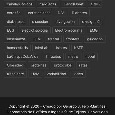
canales ionicos
cardiacas
CarlosGraef
CNIB
corazón
correlaciones
DFA
Diabetes
diabetesid
disección
divulgacion
divulgación
ECG
electrofisiologia
Electromiografía
EMG
enseñanza
EOM
fractal
frontera
glucagon
homeostasis
IsletLab
Islotes
KATP
LaChispaDeLaVida
linfocitos
metro
nobel
Obesidad
proteinas
protocolos
ratas
trasplante
UAM
variabilidad
video
Copyright © 2026 – Creado por Gerardo J. Félix-Martínez,
Laboratorio de Biofísica e Ingeniería de Tejidos, Universidad