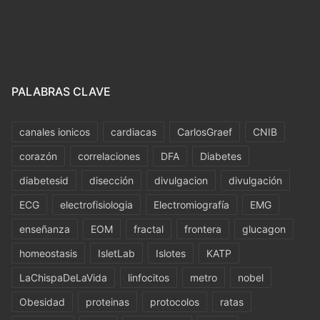
PALABRAS CLAVE
canales ionicos
cardiacas
CarlosGraef
CNIB
corazón
correlaciones
DFA
Diabetes
diabetesid
disección
divulgacion
divulgación
ECG
electrofisiologia
Electromiografía
EMG
enseñanza
EOM
fractal
frontera
glucagon
homeostasis
IsletLab
Islotes
KATP
LaChispaDeLaVida
linfocitos
metro
nobel
Obesidad
proteinas
protocolos
ratas