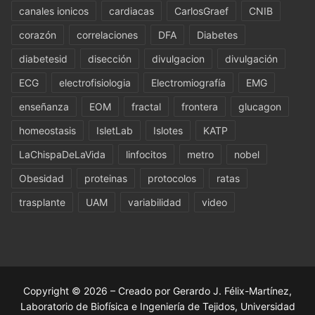
canales ionicos
cardiacas
CarlosGraef
CNIB
corazón
correlaciones
DFA
Diabetes
diabetesid
disección
divulgacion
divulgación
ECG
electrofisiologia
Electromiografía
EMG
enseñanza
EOM
fractal
frontera
glucagon
homeostasis
IsletLab
Islotes
KATP
LaChispaDeLaVida
linfocitos
metro
nobel
Obesidad
proteinas
protocolos
ratas
trasplante
UAM
variabilidad
video
Copyright © 2026 – Creado por Gerardo J. Félix-Martínez,
Laboratorio de Biofísica e Ingeniería de Tejidos, Universidad