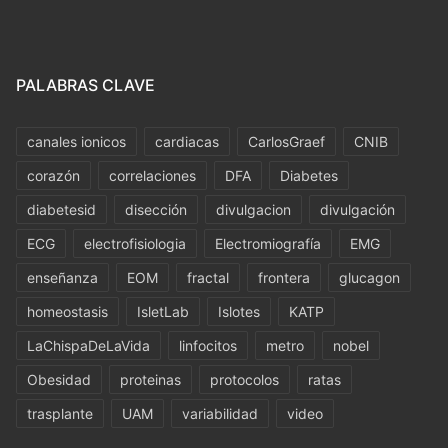
PALABRAS CLAVE
canales ionicos
cardiacas
CarlosGraef
CNIB
corazón
correlaciones
DFA
Diabetes
diabetesid
disección
divulgacion
divulgación
ECG
electrofisiologia
Electromiografía
EMG
enseñanza
EOM
fractal
frontera
glucagon
homeostasis
IsletLab
Islotes
KATP
LaChispaDeLaVida
linfocitos
metro
nobel
Obesidad
proteinas
protocolos
ratas
trasplante
UAM
variabilidad
video