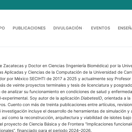
PO
PUBLICACIONES
DIVULGACIÓN
EVENTOS
ENSEÑ
B
e Zacatecas y Doctor en Ciencias (Ingeniería Biomédica) por la Uni
 Aplicadas y Ciencias de la Computación de la Universidad de Cantab
or por México SECIHTI de 2017 a 2025 y actualmente soy Profesor Ti
 de veinte proyectos terminales y tesis de licenciatura y posgrado. 
vo de analizar su funcionamiento en condiciones de salud y enfermeda
-experimental. Soy autor de la aplicación
DiabetesID
, orientada a l
s. Cuento con más de treinta publicaciones entre artículos, revisio
investigación incluye el desarrollo de herramientas de simulación y an
s, así como la reconstrucción, arquitectura y viabilidad de islotes baj
l proyecto de Ciencia Básica y de Frontera “Implicaciones funcionale
ionales”, financiado para el periodo 2024–2026.