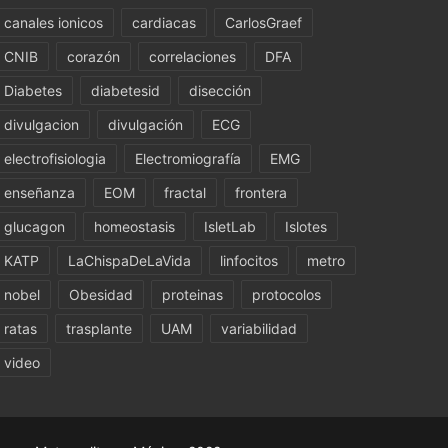
canales ionicos
cardiacas
CarlosGraef
CNIB
corazón
correlaciones
DFA
Diabetes
diabetesid
disección
divulgacion
divulgación
ECG
electrofisiologia
Electromiografía
EMG
enseñanza
EOM
fractal
frontera
glucagon
homeostasis
IsletLab
Islotes
KATP
LaChispaDeLaVida
linfocitos
metro
nobel
Obesidad
proteinas
protocolos
ratas
trasplante
UAM
variabilidad
video