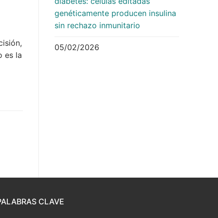
diabetes: células editadas
genéticamente producen insulina
sin rechazo inmunitario
isión,
05/02/2026
o es la
PALABRAS CLAVE