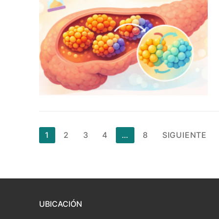
Paginación
1
2
3
4
…
8
SIGUIENTE
de
entradas
UBICACIÓN