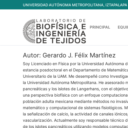
Ir
UNIVERSIDAD AUTÓNOMA METROPOLITANA, IZTAPALAPA
al
contenido
PRINCIPAL
EQUI
Autor:
Gerardo J. Félix Martínez
Soy Licenciado en Física por la Universidad Autónoma d
estancia posdoctoral en el Departamento de Matemáticas
Universitario de la UAM. Me desempeñé como Investigad
la Universidad Autónoma Metropolitana. He asesorado más
pancreáticas y los islotes de Langerhans, con el objeti
una perspectiva biofísica con un enfoque computacional
población adulta mexicana mediante métodos no invasivo
matemático y computacional de sistemas fisiológicos. Mi 
la señalización de calcio, la actividad de canales iónico
vascularización. Actualmente soy responsable técnico de
de los islotes pancreáticos utilizando modelos computac