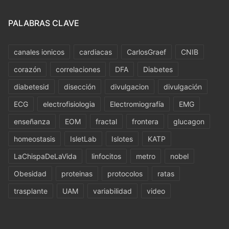
PALABRAS CLAVE
canales ionicos
cardiacas
CarlosGraef
CNIB
corazón
correlaciones
DFA
Diabetes
diabetesid
disección
divulgacion
divulgación
ECG
electrofisiologia
Electromiografía
EMG
enseñanza
EOM
fractal
frontera
glucagon
homeostasis
IsletLab
Islotes
KATP
LaChispaDeLaVida
linfocitos
metro
nobel
Obesidad
proteinas
protocolos
ratas
trasplante
UAM
variabilidad
video